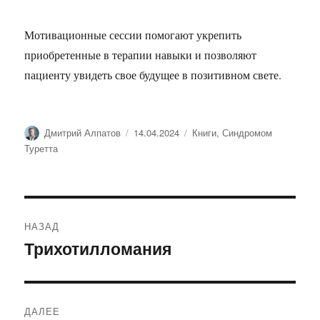
Мотивационные сессии помогают укрепить
приобретенные в терапии навыки и позволяют
пациенту увидеть свое будущее в позитивном свете.
Автор
Опубликовано
Рубрики
Дмитрий Алпатов
14.04.2024
Книги
,
Синдромом
Туретта
Навигация
НАЗАД
по
Трихотилломания
Предыдущая
запись:
записям
ДАЛЕЕ